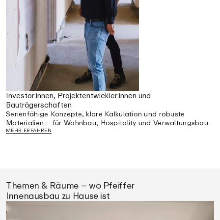
Investor:innen, Projektentwickler:innen und
Bauträgerschaften
Serienfähige Konzepte, klare Kalkulation und robuste
Materialien – für Wohnbau, Hospitality und Verwaltungsbau.
MEHR ERFAHREN
Themen & Räume – wo Pfeiffer
Werkstoffe & Technik mit
Innenausbau zu Hause ist
Gestaltungsspielraum
Mineralwerkstoffe wie Corian, Krion, HIMACS und Hanex