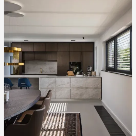
lassen sich fugenlos verarbeiten, thermoplastisch
verformen und präzise kombinieren. Ergänzt durch Holz,
Edelstahl, Naturstein und Dekoroberflächen entstehen
robuste Details und klare Linien. Lassen Sie sich beraten
– im Pfeiffer Küchenstudio in Aßlar!
Mineralwerkstoffe entdecken