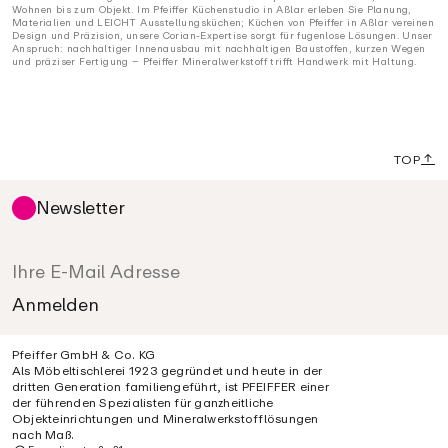
Wohnen bis zum Objekt. Im Pfeiffer Küchenstudio in Aßlar erleben Sie Planung,
Materialien und LEICHT Ausstellungsküchen; Küchen von Pfeiffer in Aßlar vereinen
Design und Präzision, unsere Corian-Expertise sorgt für fugenlose Lösungen. Unser
Anspruch: nachhaltiger Innenausbau mit nachhaltigen Baustoffen, kurzen Wegen
und präziser Fertigung – Pfeiffer Mineralwerkstoff trifft Handwerk mit Haltung.
TOP
Newsletter
Pfeiffer GmbH & Co. KG
Als Möbeltischlerei 1923 gegründet und heute in der
dritten Generation familiengeführt, ist PFEIFFER einer
der führenden Spezialisten für ganzheitliche
Objekteinrichtungen und Mineralwerkstofflösungen
nach Maß.