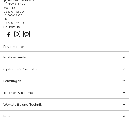
Emmeliusstraße 21
35614 Aßlar
Mo – DO
08:30–12:00
14:00–16:00
FR
08:30–12:00
Follow us
Privatkunden
Professionals
Systeme & Produkte
Leistungen
Themen & Räume
Werkstoffe und Technik
Info