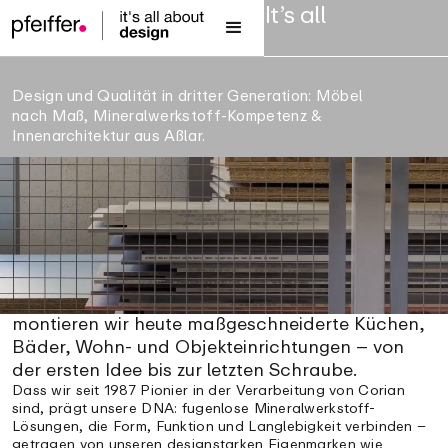
Pfeiffer Innenausbau – It’s all
about Design, seit 1923
Design und Qualität in dritter Generation: Möbel
nach Maß, Mineralwerkstoff-Kompetenz &
Innenarchitektur aus Aßlar.
modula10® — Das intelligente Waschtisch-System
modula10® — Das intelli
Pfeiffer ist ein familiengeführtes Unternehmen
aus Aßlar in Mittelhessen. 1923 als
Möbeltischlerei gegründet, planen, fertigen und
montieren wir heute maßgeschneiderte Küchen,
Bäder, Wohn- und Objekteinrichtungen – von
der ersten Idee bis zur letzten Schraube.
Dass wir seit 1987 Pionier in der Verarbeitung von Corian
sind, prägt unsere DNA: fugenlose Mineralwerkstoff-
Lösungen, die Form, Funktion und Langlebigkeit verbinden –
getragen von unseren designstarken Eigenmarken wie